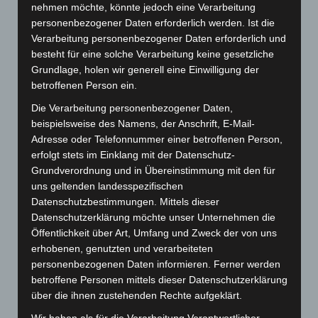
nehmen möchte, könnte jedoch eine Verarbeitung
Ailingen Handball ihren Jugend-Hüttenaufenthalt im
personenbezogener Daten erforderlich werden. Ist die
Kleinwalsertal. Etwa 50 Personen brachen am
Verarbeitung personenbezogener Daten erforderlich und
Freitagnachmittag auf. Der Samstag war
besteht für eine solche Verarbeitung keine gesetzliche
Grundlage, holen wir generell eine Einwilligung der
vollgepackt mit Aktivitäten wie einer Olympiade,
betroffenen Person ein.
einer Schnitzeljagd und einer Nachtwanderung. Der
Die Verarbeitung personenbezogener Daten,
Beachvolleyballplatz direkt an der Hütte war
beispielsweise des Namens, der Anschrift, E-Mail-
durchgehend in Betrieb. Traditionell gab es auch in
Adresse oder Telefonnummer einer betroffenen Person,
erfolgt stets im Einklang mit der Datenschutz-
diesem Jahr wieder Spaghetti Bolognese. Wir
Grundverordnung und in Übereinstimmung mit den für
möchten uns bei allen Betreuern und Helfern für die
uns geltenden landesspezifischen
Datenschutzbestimmungen. Mittels dieser
gelungene Durchführung des diesjährigen
Datenschutzerklärung möchte unser Unternehmen die
Hüttenaufenthalts bedanken. Und wie es so schön
Öffentlichkeit über Art, Umfang und Zweck der von uns
heißt: Vor der Hütte ist nach der Hütte – 2026 geht
erhobenen, genutzten und verarbeiteten
personenbezogenen Daten informieren. Ferner werden
es wieder los!
betroffene Personen mittels dieser Datenschutzerklärung
über die ihnen zustehenden Rechte aufgeklärt.
Wir haben als für die Verarbeitung Verantwortlicher