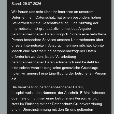
r
Kontaktformular zur Beantwortung meiner
Stand: 29.07.2026
.
Anfrage erhoben und verarbeitet werden. Die
Wir freuen uns sehr über Ihr Interesse an unserem
Unternehmen. Datenschutz hat einen besonders hohen
Daten werden gespeichert und auf Wunsch
Stellenwert für die Geschäftsleitung. Eine Nutzung der
gelöscht. Hinweis: Sie können Ihre Einwilligung
Internetseiten ist grundsätzlich ohne jede Angabe
jederzeit für die Zukunft per E-Mail widerrufen.
personenbezogener Daten möglich. Sofern eine betroffene
Person besondere Services unseres Unternehmens über
Detaillierte Informationen zum Umgang mit
unsere Internetseite in Anspruch nehmen möchte, könnte
Nutzerdaten finden Sie in unserer
jedoch eine Verarbeitung personenbezogener Daten
erforderlich werden. Ist die Verarbeitung
Datenschutzerklärung.
personenbezogener Daten erforderlich und besteht für
eine solche Verarbeitung keine gesetzliche Grundlage,
Sollte eine Fehlermeldung nach dem Absenden
holen wir generell eine Einwilligung der betroffenen Person
erscheinen, dann senden Sie uns einfach eine Mail.
ein.
Die Verarbeitung personenbezogener Daten,
beispielsweise des Namens, der Anschrift, E-Mail-Adresse
oder Telefonnummer einer betroffenen Person, erfolgt
stets im Einklang mit der Datenschutz-Grundverordnung
und in Übereinstimmung mit den für uns geltenden