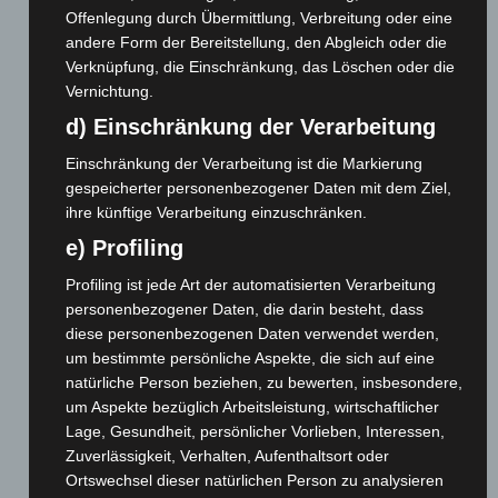
Öffentlichkeitsarbeit
Veranstaltungen
Offenlegung durch Übermittlung, Verbreitung oder eine
andere Form der Bereitstellung, den Abgleich oder die
Tobias Waldheuer
Dominik Huber
Verknüpfung, die Einschränkung, das Löschen oder die
abteilungsleitung@handb
abteilungsleitung2@hand
Vernichtung.
all-ailingen.de
ball-ailingen.de
d) Einschränkung der Verarbeitung
homepage@handball-
veranstaltungen@handbal
Einschränkung der Verarbeitung ist die Markierung
ailingen.de
l-ailingen.de
gespeicherter personenbezogener Daten mit dem Ziel,
ihre künftige Verarbeitung einzuschränken.
e) Profiling
Profiling ist jede Art der automatisierten Verarbeitung
personenbezogener Daten, die darin besteht, dass
diese personenbezogenen Daten verwendet werden,
um bestimmte persönliche Aspekte, die sich auf eine
natürliche Person beziehen, zu bewerten, insbesondere,
um Aspekte bezüglich Arbeitsleistung, wirtschaftlicher
Lage, Gesundheit, persönlicher Vorlieben, Interessen,
Zuverlässigkeit, Verhalten, Aufenthaltsort oder
Ortswechsel dieser natürlichen Person zu analysieren
Geschäftsführer /