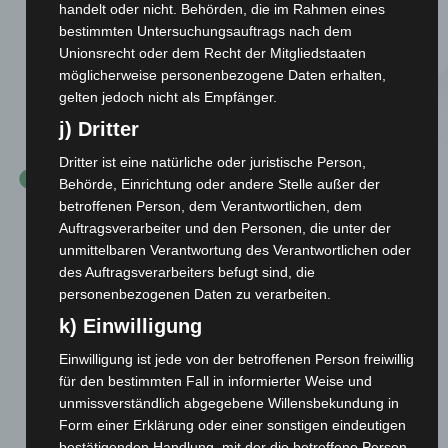
Anstalt (SABA) wurde anlässlich eines
handelt oder nicht. Behörden, die im Rahmen eines
Betriebssportfestes im Juni 1960 eine
bestimmten Untersuchungsauftrags nach dem
Frauenhandball-Mannschaft gegründet.
Unionsrecht oder dem Recht der Mitgliedstaaten
möglicherweise personenbezogene Daten erhalten,
gelten jedoch nicht als Empfänger.
8. Juli 1961
j) Dritter
Dritter ist eine natürliche oder juristische Person,
Behörde, Einrichtung oder andere Stelle außer der
betroffenen Person, dem Verantwortlichen, dem
Auftragsverarbeiter und den Personen, die unter der
unmittelbaren Verantwortung des Verantwortlichen oder
des Auftragsverarbeiters befugt sind, die
personenbezogenen Daten zu verarbeiten.
k) Einwilligung
Einwilligung ist jede von der betroffenen Person freiwillig
für den bestimmten Fall in informierter Weise und
unmissverständlich abgegebene Willensbekundung in
Form einer Erklärung oder einer sonstigen eindeutigen
bestätigenden Handlung, mit der die betroffene Person