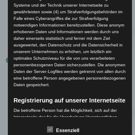
Aufstieg in die Verbandsliga
Systeme und der Technik unserer Internetseite zu
gewährleisten sowie (4) um Strafverfolgungsbehörden im
Die Frauenmannschaft der TSG Ailingen gelang
Falle eines Cyberangriffes die zur Strafverfolgung
den Aufstieg in die Verbandsliga.
notwendigen Informationen bereitzustellen. Diese anonym
erhobenen Daten und Informationen werden durch uns
daher einerseits statistisch und ferner mit dem Ziel
2010
ausgewertet, den Datenschutz und die Datensicherheit in
unserem Unternehmen zu erhöhen, um letztlich ein
optimales Schutzniveau für die von uns verarbeiteten
Herrenmannschaft
verpasst
personenbezogenen Daten sicherzustellen. Die anonymen
Daten der Server-Logfiles werden getrennt von allen durch
Aufstieg in die Bezirksliga
eine betroffene Person angegebenen personenbezogenen
Daten gespeichert.
Der 1. Herrenmannschaft verpasst den Aufstieg in
die Bezirksliga nach einem echten
Registrierung auf unserer Internetseite
Herzschlagfinale in der Rotachhalle.
Die betroffene Person hat die Möglichkeit, sich auf der
Internetseite des für die Verarbeitung Verantwortlichen
2011
unter Angabe von personenbezogenen Daten zu
registrieren. Welche personenbezogenen Daten dabei an
Essenziell