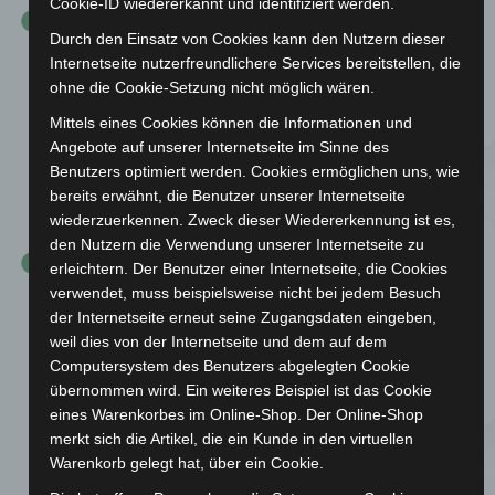
Cookie-ID wiedererkannt und identifiziert werden.
Aufstieg zur 2. Bodenseeliga
Durch den Einsatz von Cookies kann den Nutzern dieser
Internetseite nutzerfreundlichere Services bereitstellen, die
ohne die Cookie-Setzung nicht möglich wären.
Die Männermannschaft gelang der Aufstieg zur 2.
Bodenseeliga auf dem Kleinfeld in der Halle.
Mittels eines Cookies können die Informationen und
Angebote auf unserer Internetseite im Sinne des
Benutzers optimiert werden. Cookies ermöglichen uns, wie
1975
bereits erwähnt, die Benutzer unserer Internetseite
wiederzuerkennen. Zweck dieser Wiedererkennung ist es,
den Nutzern die Verwendung unserer Internetseite zu
erleichtern. Der Benutzer einer Internetseite, die Cookies
Süddeutschland
verwendet, muss beispielsweise nicht bei jedem Besuch
Auswahlmannschaft
der Internetseite erneut seine Zugangsdaten eingeben,
weil dies von der Internetseite und dem auf dem
Computersystem des Benutzers abgelegten Cookie
Einige Jugendspielerinnen schafften es bis in die
übernommen wird. Ein weiteres Beispiel ist das Cookie
A-Jugend-Auswahl Süddeutschlands.
eines Warenkorbes im Online-Shop. Der Online-Shop
merkt sich die Artikel, die ein Kunde in den virtuellen
1979
Warenkorb gelegt hat, über ein Cookie.