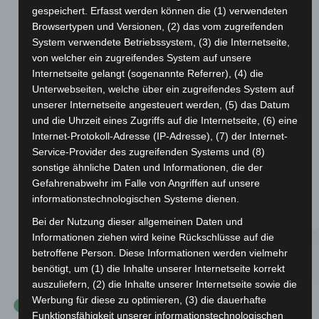
gespeichert. Erfasst werden können die (1) verwendeten
Browsertypen und Versionen, (2) das vom zugreifenden
System verwendete Betriebssystem, (3) die Internetseite,
von welcher ein zugreifendes System auf unsere
Internetseite gelangt (sogenannte Referrer), (4) die
Unterwebseiten, welche über ein zugreifendes System auf
unserer Internetseite angesteuert werden, (5) das Datum
und die Uhrzeit eines Zugriffs auf die Internetseite, (6) eine
Oberschwäbischer
Internet-Protokoll-Adresse (IP-Adresse), (7) der Internet-
Service-Provider des zugreifenden Systems und (8)
Hallenhandballmeister
sonstige ähnliche Daten und Informationen, die der
Gefahrenabwehr im Falle von Angriffen auf unsere
Die Frauenmannschaft der TSG Ailingen erhielt die
informationstechnologischen Systeme dienen.
oberschwäbischen Hallenhandballmeistertitel.
Bei der Nutzung dieser allgemeinen Daten und
Informationen ziehen wird keine Rückschlüsse auf die
betroffene Person. Diese Informationen werden vielmehr
1981
benötigt, um (1) die Inhalte unserer Internetseite korrekt
auszuliefern, (2) die Inhalte unserer Internetseite sowie die
Werbung für diese zu optimieren, (3) die dauerhafte
Funktionsfähigkeit unserer informationstechnologischen