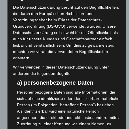
Neben den klassischen Rollen einer Abteilung
Die Datenschutzerklärung beruht auf den Begrifflichkeiten,
die durch den Europäischen Richtlinien- und
(Abteilungsleiter, 2. Abteilungsleiter, Kassier,
Verordnungsgeber beim Erlass der Datenschutz-
Schriftführer und Jugendleiter) wurde die
Grundverordnung (DS-GVO) verwendet wurden. Unsere
Handballabteilung bei der Neuorganisation im Jahr
Datenschutzerklärung soll sowohl für die Öffentlichkeit als
auch für unsere Kunden und Geschäftspartner einfach
2021 in eine neue Struktur überführt, um weiterhin
lesbar und verständlich sein. Um dies zu gewährleisten,
eine moderne Vereinsführung zu ermöglichen.
möchten wir vorab die verwendeten Begrifflichkeiten
erläutern.
Wir verwenden in dieser Datenschutzerklärung unter
anderem die folgenden Begriffe:
a) personenbezogene Daten
Personenbezogene Daten sind alle Informationen, die
sich auf eine identifizierte oder identifizierbare natürliche
Person (im Folgenden "betroffene Person") beziehen.
Als identifizierbar wird eine natürliche Person
angesehen, die direkt oder indirekt, insbesondere mittels
Zuordnung zu einer Kennung wie einem Namen, zu