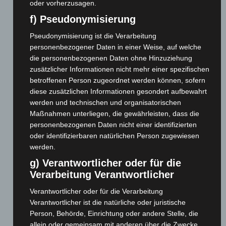
Kassier / Finanzen
oder vorherzusagen.
Spielbetrieb
Marco
f) Pseudonymisierung
Joachim Sagawe
Schube
kasse@handball-
Pseudonymisierung ist die Verarbeitung
geschaeft@handball-
ailingen.de
personenbezogener Daten in einer Weise, auf welche
ailingen.de
die personenbezogenen Daten ohne Hinzuziehung
zusätzlicher Informationen nicht mehr einer spezifischen
betroffenen Person zugeordnet werden können, sofern
diese zusätzlichen Informationen gesondert aufbewahrt
stellv.
Jugendleiter
werden und technischen und organisatorischen
Max
Maßnahmen unterliegen, die gewährleisten, dass die
personenbezogenen Daten nicht einer identifizierten
Erber
jugend@handball-
oder identifizierbaren natürlichen Person zugewiesen
ailingen.de
werden.
g) Verantwortlicher oder für die
Verarbeitung Verantwortlicher
Verantwortlicher oder für die Verarbeitung
Schriftführerin
Verantwortlicher ist die natürliche oder juristische
Pia
Person, Behörde, Einrichtung oder andere Stelle, die
Diedrich
schrift@handball
allein oder gemeinsam mit anderen über die Zwecke