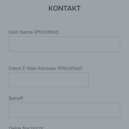
KONTAKT
Dein Name (Pflichtfeld)
B
Deine E-Mail-Adresse (Pflichtfeld)
i
t
t
e
Betreff
l
a
s
Deine Nachricht