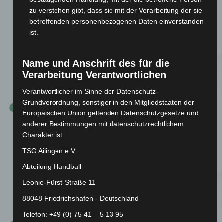
TSG Ailingen
zu verstehen gibt, dass sie mit der Verarbeitung der sie
betreffenden personenbezogenen Daten einverstanden
Die TSG Ailingen nahm das 13-köpfige Frauenteam
um ihren Coach Wolfgang Lenz (1961-1966) in den
ist.
Verein auf.
Name und Anschrift des für die
4. Juli 1964
Verarbeitung Verantwortlichen
Verantwortlicher im Sinne der Datenschutz-
Grundverordnung, sonstiger in den Mitgliedstaaten der
Europäischen Union geltenden Datenschutzgesetze und
Handballabteilung
anderer Bestimmungen mit datenschutzrechtlichem
Charakter ist:
Der Abteilungsname „Frauenhandball“ wurde auf
„Handball“ gekürzt und eine männliche C-Jugend
TSG Ailingen e.V.
kam neu hinzu.
Abteilung Handball
Leonie-Fürst-Straße 11
1960er und 1970er Jahre
88048 Friedrichshafen - Deutschland
Telefon: +49 (0) 75 41 – 5 13 95