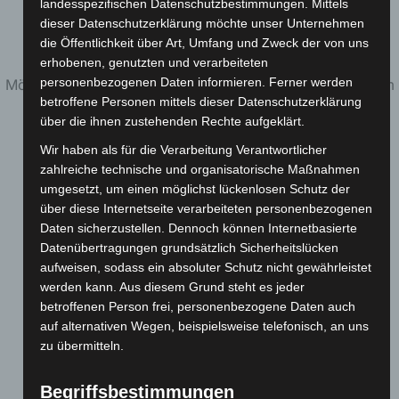
landesspezifischen Datenschutzbestimmungen. Mittels
dieser Datenschutzerklärung möchte unser Unternehmen
MITGLIED WERDEN
die Öffentlichkeit über Art, Umfang und Zweck der von uns
erhobenen, genutzten und verarbeiteten
personenbezogenen Daten informieren. Ferner werden
Möchtest Du Mitglied werden? Folgen sie diesen Link zum
betroffene Personen mittels dieser Datenschutzerklärung
Hauptverein:
über die ihnen zustehenden Rechte aufgeklärt.
Wir haben als für die Verarbeitung Verantwortlicher
Beitritt TSG Ailingen
zahlreiche technische und organisatorische Maßnahmen
umgesetzt, um einen möglichst lückenlosen Schutz der
über diese Internetseite verarbeiteten personenbezogenen
Möchten Sie aus dem Verein austreten? Das ist leider sehr schade
Daten sicherzustellen. Dennoch können Internetbasierte
Datenübertragungen grundsätzlich Sicherheitslücken
Für dieses Anliegen wenden Sie sich bitte direkt an den Hauptverein.
aufweisen, sodass ein absoluter Schutz nicht gewährleistet
Lassen Sie uns gerne Wissen, was wir besser machen können –
werden kann. Aus diesem Grund steht es jeder
Feedback jeder Art ist hilfreich für uns.
betroffenen Person frei, personenbezogene Daten auch
auf alternativen Wegen, beispielsweise telefonisch, an uns
ABTEILUNGSLEITUNG
zu übermitteln.
Begriffsbestimmungen