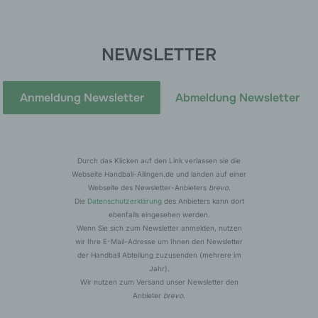
Verantwortlichen aufnimmt, werden die von der
betroffenen Person übermittelten personenbezogenen
Daten automatisch gespeichert. Solche auf freiwilliger
NEWSLETTER
Basis von einer betroffenen Person an den für die
Verarbeitung Verantwortlichen übermittelten
personenbezogenen Daten werden für Zwecke der
Anmeldung Newsletter
Abmeldung Newsletter
Bearbeitung oder der Kontaktaufnahme zur betroffenen
Person gespeichert. Es erfolgt keine Weitergabe dieser
personenbezogenen Daten an Dritte.
Durch das Klicken auf den Link verlassen sie die
Kommentarfunktion im Blog auf der
Webseite Handball-Ailingen.de und landen auf einer
Internetseite
Webseite des Newsletter-Anbieters
brevo
.
Die
Datenschutzerklärung
des Anbieters kann dort
Wir bieten den Nutzern auf einem Blog, der sich auf der
ebenfalls eingesehen werden.
Internetseite des für die Verarbeitung Verantwortlichen
Wenn Sie sich zum Newsletter anmelden, nutzen
befindet, die Möglichkeit, individuelle Kommentare zu
wir Ihre E-Mail-Adresse um Ihnen den Newsletter
einzelnen Blog-Beiträgen zu hinterlassen. Ein Blog ist ein
der Handball Abteilung zuzusenden (mehrere im
Jahr).
auf einer Internetseite geführtes, in der Regel öffentlich
Wir nutzen zum Versand unser Newsletter den
einsehbares Portal, in welchem eine oder mehrere
Anbieter
brevo
.
Personen, die Blogger oder Web-Blogger genannt werden,