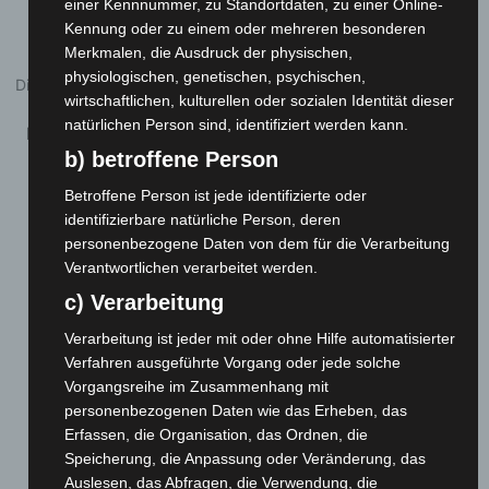
einer Kennnummer, zu Standortdaten, zu einer Online-
Kennung oder zu einem oder mehreren besonderen
Merkmalen, die Ausdruck der physischen,
physiologischen, genetischen, psychischen,
Die fünf Säulen der TSG Ailingen Handball Organisationsstruktur
wirtschaftlichen, kulturellen oder sozialen Identität dieser
natürlichen Person sind, identifiziert werden kann.
Die Abteilungsleitung setzt sich wie folgt zusammen:
b) betroffene Person
Betroffene Person ist jede identifizierte oder
identifizierbare natürliche Person, deren
personenbezogene Daten von dem für die Verarbeitung
Verantwortlichen verarbeitet werden.
c) Verarbeitung
Verarbeitung ist jeder mit oder ohne Hilfe automatisierter
Verfahren ausgeführte Vorgang oder jede solche
Vorgangsreihe im Zusammenhang mit
personenbezogenen Daten wie das Erheben, das
Erfassen, die Organisation, das Ordnen, die
Speicherung, die Anpassung oder Veränderung, das
1.
Abteilungsleiter /
2. Abteilungsleiter /
Auslesen, das Abfragen, die Verwendung, die