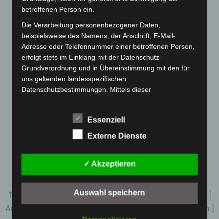
betroffenen Person ein.
Die Verarbeitung personenbezogener Daten,
beispielsweise des Namens, der Anschrift, E-Mail-
Adresse oder Telefonnummer einer betroffenen Person,
erfolgt stets im Einklang mit der Datenschutz-
Grundverordnung und in Übereinstimmung mit den für
uns geltenden landesspezifischen
Datenschutzbestimmungen. Mittels dieser
Datenschutzerklärung möchte unser Unternehmen die
Öffentlichkeit über Art, Umfang und Zweck der von uns
Hier geht’s zur Anmeldung + Infos
Essenziell
erhobenen, genutzten und verarbeiteten
personenbezogenen Daten informieren. Ferner werden
Externe Dienste
betroffene Personen mittels dieser Datenschutzerklärung
über die ihnen zustehenden Rechte aufgeklärt.
✓ Akzeptieren
Wir haben als für die Verarbeitung Verantwortlicher
zahlreiche technische und organisatorische Maßnahmen
umgesetzt, um einen möglichst lückenlosen Schutz der
Auswahl speichern
TSG Ailingen e.V. - Handball |
Impressum
|
Disclaimer
|
über diese Internetseite verarbeiteten
Archiv
|
Datenschutzerklärung
|
Login
|
Interner Bereich
|
personenbezogenen Daten sicherzustellen. Dennoch