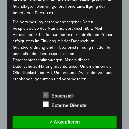
besteht für eine solche Verarbeitung keine gesetzliche
+++ Corona-Virus +++
Grundlage, holen wir generell eine Einwilligung der
betroffenen Person ein.
Spielbetrieb / Training /
Die Verarbeitung personenbezogener Daten,
Abteilungsversammlung
beispielsweise des Namens, der Anschrift, E-Mail-
Adresse oder Telefonnummer einer betroffenen Person,
Am Donnerstag, den 12.03.2020, beschloss der
erfolgt stets im Einklang mit der Datenschutz-
Grundverordnung und in Übereinstimmung mit den für
Landesverband auf Grund des Corona-Virus mit
uns geltenden landesspezifischen
sofortiger Wirkung, dass:– der Jugendspielbetrieb
Datenschutzbestimmungen. Mittels dieser
für die Saison 2019/2020 beendet ist.– der
Datenschutzerklärung möchte unser Unternehmen die
Spielbetrieb der aktiven Mannschaften ausgesetzt
Öffentlichkeit über Art, Umfang und Zweck der von uns
erhobenen, genutzten und verarbeiteten
wird. …
personenbezogenen Daten informieren. Ferner werden
betroffene Personen mittels dieser Datenschutzerklärung
Essenziell
ÜBER „+++ CORONA-VIRUS +++ 
MEHR
LESEN
über die ihnen zustehenden Rechte aufgeklärt.
Externe Dienste
Wir haben als für die Verarbeitung Verantwortlicher
zahlreiche technische und organisatorische Maßnahmen
umgesetzt, um einen möglichst lückenlosen Schutz der
✓ Akzeptieren
über diese Internetseite verarbeiteten