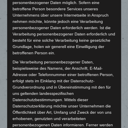
personenbezogener Daten möglich. Sofern eine
TRAININGSZEITEN
betroffene Person besondere Services unseres
Unternehmens über unsere Internetseite in Anspruch
nehmen möchte, könnte jedoch eine Verarbeitung
Dienstag | 17:00 – 18:00 Uhr
personenbezogener Daten erforderlich werden. Ist die
Sporthalle Ailingen
Verarbeitung personenbezogener Daten erforderlich und
besteht für eine solche Verarbeitung keine gesetzliche
Grundlage, holen wir generell eine Einwilligung der
betroffenen Person ein.
TRAINER
Die Verarbeitung personenbezogener Daten,
beispielsweise des Namens, der Anschrift, E-Mail-
Adresse oder Telefonnummer einer betroffenen Person,
Dominik Delfs, Sven Sesterhenn und Axel Rank
erfolgt stets im Einklang mit der Datenschutz-
Grundverordnung und in Übereinstimmung mit den für
uns geltenden landesspezifischen
ALTER
Datenschutzbestimmungen. Mittels dieser
Datenschutzerklärung möchte unser Unternehmen die
Öffentlichkeit über Art, Umfang und Zweck der von uns
7 – 8 Jahre
erhobenen, genutzten und verarbeiteten
personenbezogenen Daten informieren. Ferner werden