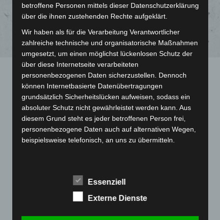
betroffene Personen mittels dieser Datenschutzerklärung
über die ihnen zustehenden Rechte aufgeklärt.
Wir haben als für die Verarbeitung Verantwortlicher
zahlreiche technische und organisatorische Maßnahmen
umgesetzt, um einen möglichst lückenlosen Schutz der
über diese Internetseite verarbeiteten
personenbezogenen Daten sicherzustellen. Dennoch
können Internetbasierte Datenübertragungen
Übersicht Spiele
grundsätzlich Sicherheitslücken aufweisen, sodass ein
absoluter Schutz nicht gewährleistet werden kann. Aus
diesem Grund steht es jeder betroffenen Person frei,
personenbezogene Daten auch auf alternativen Wegen,
beispielsweise telefonisch, an uns zu übermitteln.
Samstag, 7.3.2026
Begriffsbestimmungen
Oberschwaben-Ostalb - gemischte F-
Die Datenschutzerklärung beruht auf den
Essenziell
Jugend Spielfeste (Staffel 3)
Begrifflichkeiten, die durch den Europäischen Richtlinien-
Externe Dienste
und Verordnungsgeber beim Erlass der Datenschutz-
Teilnehmer
Grundverordnung (DS-GVO) verwendet wurden. Unsere
12:00
Uhr