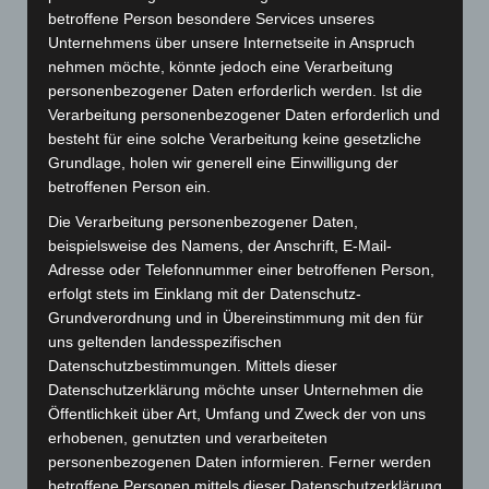
betroffene Person besondere Services unseres
Nachdem die Damen der TSG zu Beginn durch die
Unternehmens über unsere Internetseite in Anspruch
nehmen möchte, könnte jedoch eine Verarbeitung
Treffer von Vanessa Kramer und Lisa Divy mit 0:2
personenbezogener Daten erforderlich werden. Ist die
in Führung gehen konnte, holte die HSG gleich
Verarbeitung personenbezogener Daten erforderlich und
besteht für eine solche Verarbeitung keine gesetzliche
wieder auf. Insgesamt war die Anfangsphase bis
Grundlage, holen wir generell eine Einwilligung der
zum Spielstand von 7:7 ausgeglichen. Dann
betroffenen Person ein.
schaffte Ailingen es sich in der Abwehr besser
Die Verarbeitung personenbezogener Daten,
abzustimmen und daraus resultierend einen drei
beispielsweise des Namens, der Anschrift, E-Mail-
Adresse oder Telefonnummer einer betroffenen Person,
Toren Vorsprung zu erarbeiten. Großen Anteil
erfolgt stets im Einklang mit der Datenschutz-
daran hatte außerdem die Torfrau Lara Obert, die
Grundverordnung und in Übereinstimmung mit den für
in dieser Phase einige Torwürfe der Gegnerinnen
uns geltenden landesspezifischen
Datenschutzbestimmungen. Mittels dieser
parierte. Diesen Vorsprung konnten die Damen bis
Datenschutzerklärung möchte unser Unternehmen die
zur Halbzeit halten und nach der Pause sogar
Öffentlichkeit über Art, Umfang und Zweck der von uns
weiter auf einen Spielstand von 12:17 ausbauen.
erhobenen, genutzten und verarbeiteten
personenbezogenen Daten informieren. Ferner werden
Besonders treffsicher zeigten sich Vanessa Kramer
betroffene Personen mittels dieser Datenschutzerklärung