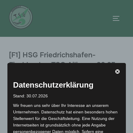
Zum
Inhalt
Seitenl
springen
[F1] HSG Friedrichshafen-
Fischbach – TSG Ailingen 26:25
(11:14)
Datenschutzerklärung
Stand: 30.07.2026
Die HSG Friedrichshafen-Fischbach hatte am
Wir freuen uns sehr über Ihr Interesse an unserem
Samstag großen Heimspieltag und die Halle war
Unternehmen. Datenschutz hat einen besonders hohen
Stellenwert für die Geschäftsleitung. Eine Nutzung der
gut gefüllt mit Zuschauern des Heimvereins aber
Internetseiten ist grundsätzlich ohne jede Angabe
auch von der TSG Ailingen.
personenbezogener Daten möglich. Sofern eine