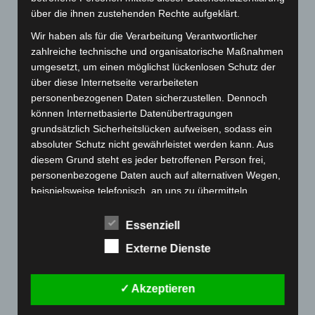
(9 Tore) und Celina Hörmann (6 Tore) auf Ailingen
über die ihnen zustehenden Rechte aufgeklärt.
Seite. Ab der 40. Minute (16:21) häuften sich die
Wir haben als für die Verarbeitung Verantwortlicher
technischen Fehler und Fehlwürfe bei der TSG. Dies
zahlreiche technische und organisatorische Maßnahmen
umgesetzt, um einen möglichst lückenlosen Schutz der
nutze die HSG Friedrichshafen-Fischbach und
über diese Internetseite verarbeiteten
verkürzte die Differenz mit vier Treffern in Folge
personenbezogenen Daten sicherzustellen. Dennoch
auf 20:21 und machten beim 22:22 den Ausgleich.
können Internetbasierte Datenübertragungen
grundsätzlich Sicherheitslücken aufweisen, sodass ein
Die Defensive der Ailingerinnen stand nicht mehr
absoluter Schutz nicht gewährleistet werden kann. Aus
so sicher und die Gegnerinnen schafften es häufig
diesem Grund steht es jeder betroffenen Person frei,
personenbezogene Daten auch auf alternativen Wegen,
aus dem Rückraum durchzubrechen oder den Kreis
beispielsweise telefonisch, an uns zu übermitteln.
anzuspielen. Bis zum 25:25 legte aber die TSG
immer wieder ein Tor vor und verhinderte somit,
Begriffsbestimmungen
Essenziell
dass die HSG in Führung gehen konnte. In der 59.
Externe Dienste
Die Datenschutzerklärung beruht auf den
Minute verwandelte Jessica Heina dann aber einen
Begrifflichkeiten, die durch den Europäischen Richtlinien-
und Verordnungsgeber beim Erlass der Datenschutz-
7m Strafwurf für die HSG Friedrichshafen-
✓ Akzeptieren
Grundverordnung (DS-GVO) verwendet wurden. Unsere
Fischbach zum Siegtreffer.
Datenschutzerklärung soll sowohl für die Öffentlichkeit