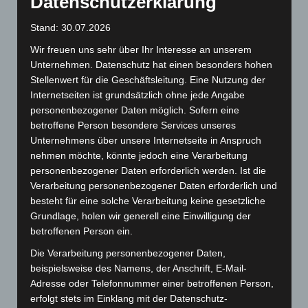
Datenschutzerklärung
Um den Trainingsbetrieb weiterhin aufrechterhalten
Stand: 30.07.2026
zu können sind folgende Regeln einzuhalten. Wir
Wir freuen uns sehr über Ihr Interesse an unserem
vertrauen auf die Ehrlichkeit aller Beteiligten.
Unternehmen. Datenschutz hat einen besonders hohen
Stellenwert für die Geschäftsleitung. Eine Nutzung der
Vom Training ausgeschlossen sind
Internetseiten ist grundsätzlich ohne jede Angabe
personenbezogener Daten möglich. Sofern eine
SpielerInnen, die Corona-Symptome
betroffene Person besondere Services unseres
zeigen.
Unternehmens über unsere Internetseite in Anspruch
nehmen möchte, könnte jedoch eine Verarbeitung
SpielerInnen in deren Haushalt eine mit
personenbezogener Daten erforderlich werden. Ist die
Corona infizierte Person lebt.
Verarbeitung personenbezogener Daten erforderlich und
SpielerInnen in deren Haushalt eine
besteht für eine solche Verarbeitung keine gesetzliche
Grundlage, holen wir generell eine Einwilligung der
Person mit Corona ähnlichen Symptomen
betroffenen Person ein.
lebt.
Die Verarbeitung personenbezogener Daten,
SpielerInnen, die sich in den letzten 14
beispielsweise des Namens, der Anschrift, E-Mail-
Tagen in einem Risikogebiet aufgehalten
Adresse oder Telefonnummer einer betroffenen Person,
erfolgt stets im Einklang mit der Datenschutz-
haben.