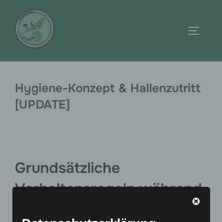
Zum
Inhalt
Seitenl
springen
Hygiene-Konzept & Hallenzutritt
[UPDATE]
Grundsätzliche
Verhaltensregeln während
der Corona-Pandemie