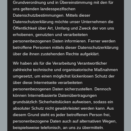
Grundverordnung und in Übereinstimmung mit den für
Verbindliche Anmeldung bei den jeweiligen
uns geltenden landesspezifischen
Trainern, da die Gruppengröße beschränkt ist.
Datenschutzbestimmungen. Mittels dieser
Datenschutzerklärung möchte unser Unternehmen die
Bei Betreten der Halle sind die Hände zu
Öffentlichkeit über Art, Umfang und Zweck der von uns
desinfizieren. Dafür steht ein Spender am
erhobenen, genutzten und verarbeiteten
Halleneingang.
personenbezogenen Daten informieren. Ferner werden
betroffene Personen mittels dieser Datenschutzerklärung
Ein Abstand von 1,5 m zu anderen
über die ihnen zustehenden Rechte aufgeklärt.
Familien/Haushalten ist einzuhalten.
Wir haben als für die Verarbeitung Verantwortlicher
Eltern dürfen nicht mit in die Umkleiden,
zahlreiche technische und organisatorische Maßnahmen
Vorräume oder die Halle (für begründete
umgesetzt, um einen möglichst lückenlosen Schutz der
über diese Internetseite verarbeiteten
Ausnahmen bitte die jeweiligen Trainer
personenbezogenen Daten sicherzustellen. Dennoch
ansprechen).
können Internetbasierte Datenübertragungen
grundsätzlich Sicherheitslücken aufweisen, sodass ein
Wenn möglich soll das Kind schon
absoluter Schutz nicht gewährleistet werden kann. Aus
umgezogen ins Training kommen.
diesem Grund steht es jeder betroffenen Person frei,
Vor der Halle sind Grüppchenbildungen zu
personenbezogene Daten auch auf alternativen Wegen,
beispielsweise telefonisch, an uns zu übermitteln.
vermeiden.