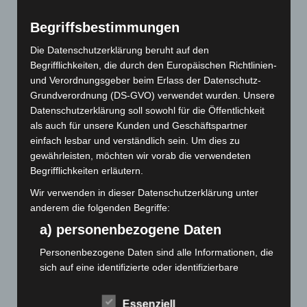
Frühestens 10 Minuten vor Trainingsbeginn
Begriffsbestimmungen
vor der Halle stehen.
Die Datenschutzerklärung beruht auf den
Den Anweisungen der Trainer ist folge zu
Begrifflichkeiten, die durch den Europäischen Richtlinien-
leisten.
und Verordnungsgeber beim Erlass der Datenschutz-
Grundverordnung (DS-GVO) verwendet wurden. Unsere
Datenschutzerklärung soll sowohl für die Öffentlichkeit
Hier findet man das gesamte
Hygienekonzept
als auch für unsere Kunden und Geschäftspartner
zum Download.
einfach lesbar und verständlich sein. Um dies zu
gewährleisten, möchten wir vorab die verwendeten
Update 06.10.2020:
Begrifflichkeiten erläutern.
Hier findet man das neue
Hygienekonzept
zum
Wir verwenden in dieser Datenschutzerklärung unter
anderem die folgenden Begriffe:
Download.
a) personenbezogene Daten
Personenbezogene Daten sind alle Informationen, die
Hallenzutritt /
sich auf eine identifizierte oder identifizierbare
natürliche Person (im Folgenden "betroffene Person")
Registrierung
beziehen. Als identifizierbar wird eine natürliche
Essenziell