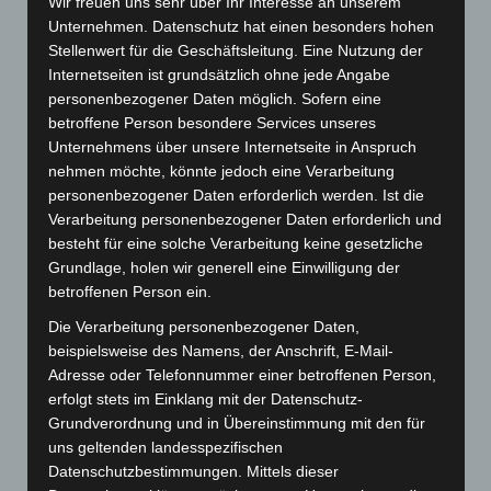
Wir freuen uns sehr über Ihr Interesse an unserem
Unternehmen. Datenschutz hat einen besonders hohen
die Tabelle, relativiert sich die Aussage sehr
Stellenwert für die Geschäftsleitung. Eine Nutzung der
schnell. Die beiden ersten Meisterschaftsspiele
Internetseiten ist grundsätzlich ohne jede Angabe
absolvierte die SG gegen den
personenbezogener Daten möglich. Sofern eine
betroffene Person besondere Services unseres
Tabellenersten/zweiten und das mit stark
Unternehmens über unsere Internetseite in Anspruch
eingeschränktem Kader. Verschlief man im
nehmen möchte, könnte jedoch eine Verarbeitung
wahrsten Sinne des Wortes den Saisonstart in
personenbezogener Daten erforderlich werden. Ist die
Verarbeitung personenbezogener Daten erforderlich und
Blaustein, so zeigte das Team von Trainer
besteht für eine solche Verarbeitung keine gesetzliche
Altwicker in Ehingen ein ganz anderes Gesicht.
Grundlage, holen wir generell eine Einwilligung der
Eine konzentrierte Aufwärmphase mit
betroffenen Person ein.
entsprechender Körpersprache lies im Vorfeld
Die Verarbeitung personenbezogener Daten,
beispielsweise des Namens, der Anschrift, E-Mail-
schon einen anderen Spielverlauf erwarten. So war
Adresse oder Telefonnummer einer betroffenen Person,
es, voll motiviert begann ein körperbetontes Spiel.
erfolgt stets im Einklang mit der Datenschutz-
Das Altwickerteam begann vollkonzentriert und die
Grundverordnung und in Übereinstimmung mit den für
uns geltenden landesspezifischen
SG stellten den Vorjahresabsteiger immer wieder in
Datenschutzbestimmungen. Mittels dieser
Angriff und Abwehr vor Probleme und übernahm,