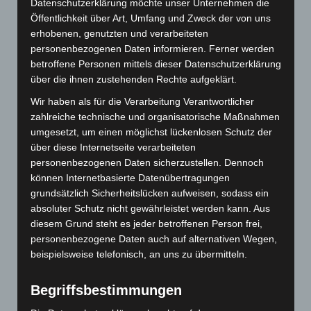
Datenschutzerklärung möchte unser Unternehmen die
Öffentlichkeit über Art, Umfang und Zweck der von uns
für die Ehinger überraschend, die Führung. Der
erhobenen, genutzten und verarbeiteten
Bruch kam in der 14. Spielminute, als David
personenbezogenen Daten informieren. Ferner werden
Hinderhofer einen Freiwurf unglücklich in die
betroffene Personen mittels dieser Datenschutzerklärung
über die ihnen zustehenden Rechte aufgeklärt.
Mauer warf und den heraustretenden Verterteidiger
Wir haben als für die Verarbeitung Verantwortlicher
am Kopf traf. Rote Karte. Trotzdem ging das Team
zahlreiche technische und organisatorische Maßnahmen
nur mit einem Rückstand von 3 Toren in die
umgesetzt, um einen möglichst lückenlosen Schutz der
Halbzeit. Mit nur einem Feldspieler auf der Bank
über diese Internetseite verarbeiteten
personenbezogenen Daten sicherzustellen. Dennoch
ging das Team in die zweite Halbzeit und spielte
können Internetbasierte Datenübertragungen
diese diszipliniert zu Ende. Bis zum Abpfiff
grundsätzlich Sicherheitslücken aufweisen, sodass ein
mussten die Ehinger sich immer wieder den gut
absoluter Schutz nicht gewährleistet werden kann. Aus
diesem Grund steht es jeder betroffenen Person frei,
vorgetragenen Angriffen der SG erwehren.
personenbezogene Daten auch auf alternativen Wegen,
Altwicker war sehr zufrieden mit der geringen Zahl
beispielsweise telefonisch, an uns zu übermitteln.
an technischen Fehlern, haderte aber, wie schon im
Begriffsbestimmungen
ersten Spiel, mit der Chancenverwertung. Ein