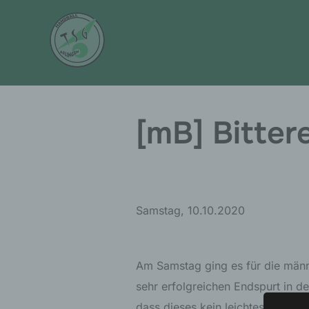
Zum
Inhalt
springen
[mB] Bitter
Samstag, 10.10.2020
Am Samstag ging es für die män
sehr erfolgreichen Endspurt in de
dass dieses kein leichtes Unter