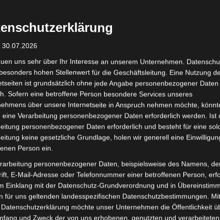
ektiver als die TSG. Die Ailinger fanden nie wirklich ins Sp
enschutzerklärung
 der Abwehr wurden viele Fehler gemacht, hinzu kamen noch 
its mit 9 Toren Rückstand zur Halbzeit in die Kabine gingen
: 30.07.2026
hres Gesicht zu zeigen. Die Umsetzung des Vorhabens blieb, 
euen uns sehr über Ihr Interesse an unserem Unternehmen. Datenschu
n Publikums, leider aus. Weiterhin zu zögerliches Eingreife
besonders hohen Stellenwert für die Geschäftsleitung. Eine Nutzung d
etseiten ist grundsätzlich ohne jede Angabe personenbezogener Daten
s der HSG leicht, ihren Vorsprung auszubauen. Am Ende gew
h. Sofern eine betroffene Person besondere Services unseres
nehmens über unsere Internetseite in Anspruch nehmen möchte, könnt
 eine Verarbeitung personenbezogener Daten erforderlich werden. Ist 
eitung personenbezogener Daten erforderlich und besteht für eine sol
eitung keine gesetzliche Grundlage, holen wir generell eine Einwilligun
 was man braucht, um gegen die HSG zu bestehen – solche Ta
fenen Person ein.
zle, mit 15 Toren erfolgreichster Schütze des Spiels, nach 
rarbeitung personenbezogener Daten, beispielsweise des Namens, de
neuen Trainern Dominik Huber und Marco Schube. Allerdings 
ift, E-Mail-Adresse oder Telefonnummer einer betroffenen Person, erfo
lt jetzt intensiv an den Schwachstellen zu arbeiten.
im Einklang mit der Datenschutz-Grundverordnung und in Übereinstim
n für uns geltenden landesspezifischen Datenschutzbestimmungen. Mit
 Datenschutzerklärung möchte unser Unternehmen die Öffentlichkeit ü
mfang und Zweck der von uns erhobenen, genutzten und verarbeiteten