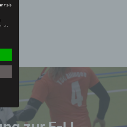
mittels
d
chutz
rson
z-
g soll
r
 vorab
ung zur F-LL –