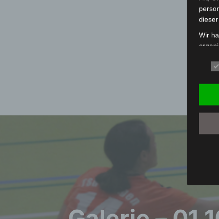
person
dieser
Wir ha
organ
der üb
sicher
grunds
gewähr
frei, 
telefo
Beitragsnavigation
Beg
Die Da
Europä
Grund
sowohl
einfac
die ve
Galerie – 01.