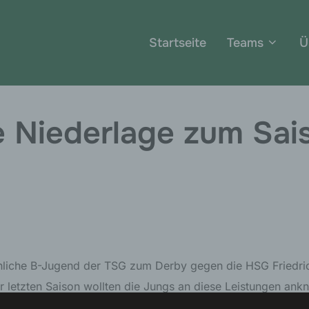
Startseite
Teams
Ü
e Niederlage zum Sai
nliche B-Jugend der TSG zum Derby gegen die HSG Friedr
r letzten Saison wollten die Jungs an diese Leistungen ankn
fangen werden wird. Aus einer kompakten Deckung arbeitete 