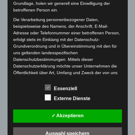
1Beste mit beeindruckender
Grundlage, holen wir generell eine Einwilligung der
Leistung
betroffenen Person ein.
Die Verarbeitung personenbezogener Daten,
Am vergangenen Samstag zeigte sich
beispielsweise des Namens, der Anschrift, E-Mail-
Adresse oder Telefonnummer einer betroffenen Person,
eindrucksvoll, was Kampfgeist, Wille und
erfolgt stets im Einklang mit der Datenschutz-
gemeinsam füreinander spielen im Sport
Grundverordnung und in Übereinstimmung mit den für
ausmachen können. Mit 5 Feldspielern und einem
uns geltenden landesspezifischen
Datenschutzbestimmungen. Mittels dieser
Torwart trat unsere 1Beste die Reise nach
Datenschutzerklärung möchte unser Unternehmen die
Hohenems …
Öffentlichkeit über Art, Umfang und Zweck der von uns
erhobenen, genutzten und verarbeiteten
personenbezogenen Daten informieren. Ferner werden
ÜBER „1BESTE MIT BEEINDRUCK
MEHR
LESEN
Essenziell
betroffene Personen mittels dieser Datenschutzerklärung
Externe Dienste
über die ihnen zustehenden Rechte aufgeklärt.
Wir haben als für die Verarbeitung Verantwortlicher
zahlreiche technische und organisatorische Maßnahmen
✓ Akzeptieren
umgesetzt, um einen möglichst lückenlosen Schutz der
über diese Internetseite verarbeiteten
Auswahl speichern