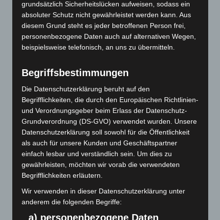
grundsätzlich Sicherheitslücken aufweisen, sodass ein
ausmachen können. Mit 5 Feldspielern und einem
absoluter Schutz nicht gewährleistet werden kann. Aus
diesem Grund steht es jeder betroffenen Person frei,
Torwart trat unsere 1Beste die Reise nach
personenbezogene Daten auch auf alternativen Wegen,
Hohenems …
beispielsweise telefonisch, an uns zu übermitteln.
ÜBER „1BESTE MIT BEEINDRUCK
MEHR
LESEN
Begriffsbestimmungen
Die Datenschutzerklärung beruht auf den
Begrifflichkeiten, die durch den Europäischen Richtlinien-
und Verordnungsgeber beim Erlass der Datenschutz-
Grundverordnung (DS-GVO) verwendet wurden. Unsere
Datenschutzerklärung soll sowohl für die Öffentlichkeit
als auch für unsere Kunden und Geschäftspartner
einfach lesbar und verständlich sein. Um dies zu
gewährleisten, möchten wir vorab die verwendeten
Begrifflichkeiten erläutern.
Wir verwenden in dieser Datenschutzerklärung unter
anderem die folgenden Begriffe:
a) personenbezogene Daten