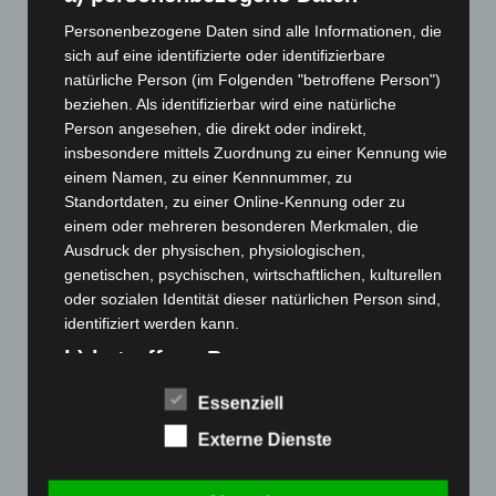
Personenbezogene Daten sind alle Informationen, die
sich auf eine identifizierte oder identifizierbare
natürliche Person (im Folgenden "betroffene Person")
Galerie – Heimspieltag 15.02.20
beziehen. Als identifizierbar wird eine natürliche
Person angesehen, die direkt oder indirekt,
insbesondere mittels Zuordnung zu einer Kennung wie
einem Namen, zu einer Kennnummer, zu
Standortdaten, zu einer Online-Kennung oder zu
einem oder mehreren besonderen Merkmalen, die
Ausdruck der physischen, physiologischen,
genetischen, psychischen, wirtschaftlichen, kulturellen
oder sozialen Identität dieser natürlichen Person sind,
identifiziert werden kann.
b) betroffene Person
Betroffene Person ist jede identifizierte oder
Essenziell
identifizierbare natürliche Person, deren
Externe Dienste
personenbezogene Daten von dem für die
Verarbeitung Verantwortlichen verarbeitet werden.