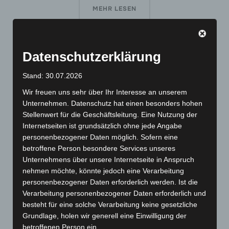
ÜBER „[M2] AILINGEN VS. BAD 
MEHR
LESEN
Datenschutzerklärung
Stand: 30.07.2026
[M2] Spielbericht SG Ailingen-
Wir freuen uns sehr über Ihr Interesse an unserem
Kluftern gegen Isny
Unternehmen. Datenschutz hat einen besonders hohen
Stellenwert für die Geschäftsleitung. Eine Nutzung der
Internetseiten ist grundsätzlich ohne jede Angabe
Ailingen und Kluftern haben im Frühjahr 2020
personenbezogener Daten möglich. Sofern eine
beschlossen Ihre Kräfte zusammen zu legen und in
betroffene Person besondere Services unseres
Zukunft eine Spielgemeinschaft einzugehen. Für die
Unternehmens über unsere Internetseite in Anspruch
nehmen möchte, könnte jedoch eine Verarbeitung
nun startende Saison kamen die Beschlüsse zu
personenbezogener Daten erforderlich werden. Ist die
spät, um …
Verarbeitung personenbezogener Daten erforderlich und
besteht für eine solche Verarbeitung keine gesetzliche
Grundlage, holen wir generell eine Einwilligung der
ÜBER „[M2] SPIELBERICHT SG A
MEHR
LESEN
betroffenen Person ein.