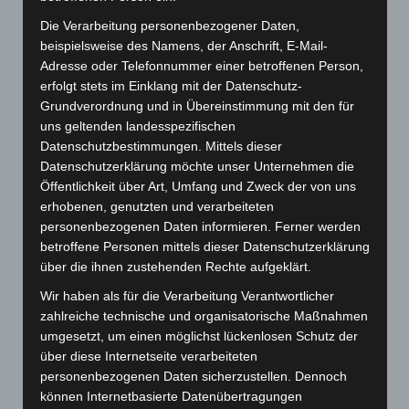
Die Verarbeitung personenbezogener Daten,
beispielsweise des Namens, der Anschrift, E-Mail-
Adresse oder Telefonnummer einer betroffenen Person,
erfolgt stets im Einklang mit der Datenschutz-
Grundverordnung und in Übereinstimmung mit den für
uns geltenden landesspezifischen
Datenschutzbestimmungen. Mittels dieser
Datenschutzerklärung möchte unser Unternehmen die
Öffentlichkeit über Art, Umfang und Zweck der von uns
erhobenen, genutzten und verarbeiteten
personenbezogenen Daten informieren. Ferner werden
betroffene Personen mittels dieser Datenschutzerklärung
über die ihnen zustehenden Rechte aufgeklärt.
1Beste mit beeindruckender
Wir haben als für die Verarbeitung Verantwortlicher
Leistung
zahlreiche technische und organisatorische Maßnahmen
umgesetzt, um einen möglichst lückenlosen Schutz der
Am vergangenen Samstag zeigte sich
über diese Internetseite verarbeiteten
personenbezogenen Daten sicherzustellen. Dennoch
eindrucksvoll, was Kampfgeist, Wille und
können Internetbasierte Datenübertragungen
gemeinsam füreinander spielen im Sport